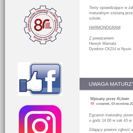
Testy sprawdzające w za
maturalnym zostaną przep
szkole.
HARMONOGRAM
Z poważaniem
Henryk Mamala
Dyrektor CKZiU w Nysie
UWAGA MATURZY
Wpisany przez ALitwin
czwartek, 03 września 2
Egzamin maturalny pisemn
o godz.14.00 w sali 43 
Zdający powinni zgłosić 