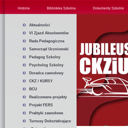
Historia
Biblioteka Szkolna
Dokumenty Szkolne
Aktualności
VI Zjazd Absolwentów
Rada Pedagogiczna
Samorząd Uczniowski
Pedagog Szkolny
Psycholog Szkolny
Doradca zawodowy
CKZ / KURSY
BCU
Realizowane projekty
Projekt FERS
Praktyki zawodowe
Turnusy Dokształcające