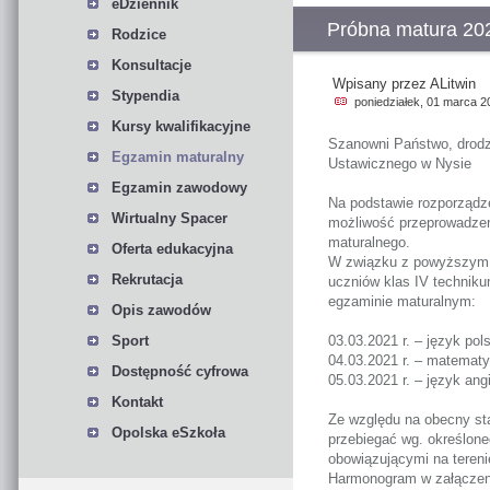
eDziennik
Próbna matura 20
Rodzice
Konsultacje
Wpisany przez ALitwin
Stypendia
poniedziałek, 01 marca 2
Kursy kwalifikacyjne
Szanowni Państwo, drodz
Egzamin maturalny
Ustawicznego w Nysie
Egzamin zawodowy
Na podstawie rozporządze
Wirtualny Spacer
możliwość przeprowadzen
maturalnego.
Oferta edukacyjna
W związku z powyższym w
Rekrutacja
uczniów klas IV technik
egzaminie maturalnym:
Opis zawodów
Sport
03.03.2021 r. – język pols
04.03.2021 r. – matemat
Dostępność cyfrowa
05.03.2021 r. – język ang
Kontakt
Ze względu na obecny sta
Opolska eSzkoła
przebiegać wg. określon
obowiązującymi na tereni
Harmonogram w załączeni