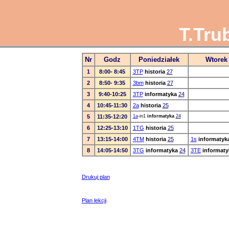
T.Tru
Nr
Godz
Poniedziałek
Wtorek
1
8:00- 8:45
3TP
historia
27
2
8:50- 9:35
3bm
historia
27
3
9:40-10:25
3TP
informatyka
24
4
10:45-11:30
2a
historia
25
5
11:35-12:20
1a
-in1
informatyka
24
6
12:25-13:10
1TG
historia
25
7
13:15-14:00
4TM
historia
25
1s
informatyk
8
14:05-14:50
3TG
informatyka
24
3TE
informaty
Drukuj plan
Plan lekcji