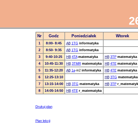
2
Nr
Godz
Poniedziałek
Wtorek
1
8:00- 8:45
AB
1TG
informatyka
2
8:50- 9:35
AB
1TG
informatyka
3
9:40-10:25
HB
4TA
matematyka
HB
3TP
matematyka
4
10:45-11:30
HB
3TMR
matematyka
HB
4TE
matematyka
5
11:35-12:20
AB
1a
-in2
informatyka
HB
4TE
matematyka
6
12:25-13:10
HB
3TG
matematyka
7
13:15-14:00
HB
3TG
matematyka
HB
3TP
r_matematy
8
14:05-14:50
HB
4TE
r_matematyka
Drukuj plan
Plan lekcji