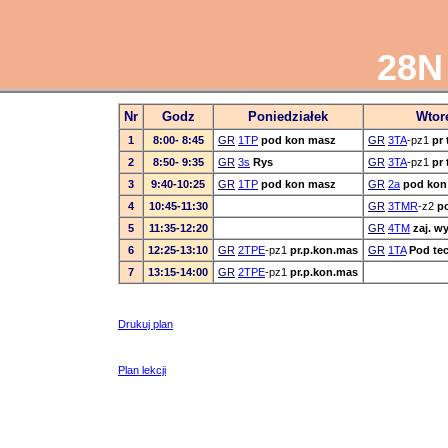
28N 
Nr
Godz
Poniedziałek
Wtor
1
8:00- 8:45
GR
1TP
pod kon masz
GR
3TA
-pz1
pr 
2
8:50- 9:35
GR
3s
Rys
GR
3TA
-pz1
pr 
3
9:40-10:25
GR
1TP
pod kon masz
GR
2a
pod kon
4
10:45-11:30
GR
3TMR
-z2
p
5
11:35-12:20
GR
4TM
zaj. w
6
12:25-13:10
GR
2TPE
-pz1
pr.p.kon.mas
GR
1TA
Pod tec
7
13:15-14:00
GR
2TPE
-pz1
pr.p.kon.mas
Drukuj plan
Plan lekcji