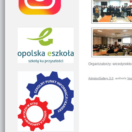
Organizatorzy: wicedyrekt
AdmirorGallery 3.0
, author/s
Vas