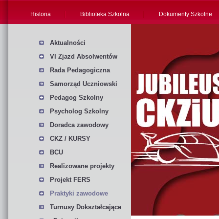
Historia
Biblioteka Szkolna
Dokumenty Szkolne
Aktualności
VI Zjazd Absolwentów
Rada Pedagogiczna
Samorząd Uczniowski
Pedagog Szkolny
Psycholog Szkolny
Doradca zawodowy
CKZ / KURSY
BCU
Realizowane projekty
Projekt FERS
Praktyki zawodowe
Turnusy Dokształcające