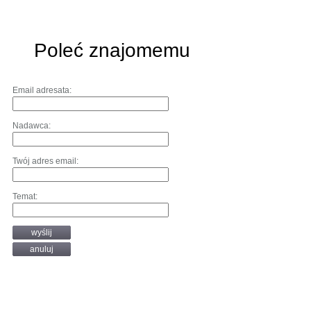
Poleć znajomemu
Email adresata:
Nadawca:
Twój adres email:
Temat:
wyślij
anuluj