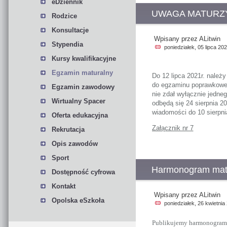
eDziennik
UWAGA MATURZYŚ
Rodzice
Konsultacje
Wpisany przez ALitwin
Stypendia
poniedziałek, 05 lipca 20
Kursy kwalifikacyjne
Egzamin maturalny
Do 12 lipca 2021r. należ
do egzaminu poprawkowe
Egzamin zawodowy
nie zdał wyłącznie jedn
Wirtualny Spacer
odbędą się 24 sierpnia 2
wiadomości do 10 sierpnia
Oferta edukacyjna
Załącznik nr 7
Rekrutacja
Opis zawodów
Sport
Harmonogram mat
Dostępność cyfrowa
Kontakt
Wpisany przez ALitwin
Opolska eSzkoła
poniedziałek, 26 kwietnia
Publikujemy harmonogram 