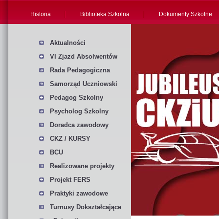
Historia
Biblioteka Szkolna
Dokumenty Szkolne
Aktualności
VI Zjazd Absolwentów
Rada Pedagogiczna
Samorząd Uczniowski
Pedagog Szkolny
Psycholog Szkolny
Doradca zawodowy
CKZ / KURSY
BCU
Realizowane projekty
Projekt FERS
Praktyki zawodowe
Turnusy Dokształcające