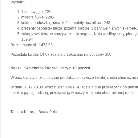
Wydatki:
1 tona węgla- 720,-
mikrofalówka- 228,-
kołdra, poduszka, pościel, 2 komplety ręczników- 248,-
prezenty osobiste- bluza, piżama, kapcie, 3 pary wełnianych skarpet-
zakupy świateczne spożywcze- różnego rodzaju wędliny, sery, pierogi, k
159,94
Razem wydatki:
1472,93
Pozostała kwota- 14,07 została przekazana na potrzeby SU.
Nasza „Szlachetna Paczka” liczyła 19 paczek.
W paczkach tych znalazły się produkty spożywcze trwałe, środki chemiczne do
W dniu 10.12 2016r. wraz z uczniami z SU została ona przekazana do punkt
opiekujący się rodziną, przekazał ją w naszym imieniu obdarowanej rodzinie
Tamara Korus , Beata Pelc