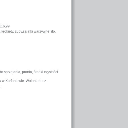
 116,99
rokiety, zupy,sałatki warzywne, itp.
 sprzątania, prania, środki czystości.
u w Korfantowie. Wolontariusz
.