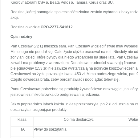
Koordynatorami były p. Beata Pelc i p. Tamara Korus oraz SU.
Rodzina, której pomagała społeczność szkolna została wybrana z bazy rodzi
akcji.
Rodzina o kodzie
OPO-2277-541612
Opis rodziny
Pan Czesław (72 l.) mieszka sam. Pan Czesław w dzieciństwie miał wypadek,
Mimo tego nie poddał się. Całe życie ciężko pracował na roli. Niestety nie u
żony ani dzieci, które byłyby dla niego wsparciem na stare lata. Pan Czesła
zawał i ma problemy z woreczkiem. Dodatkowe trudności stwarzają finanse. B
pielęgnacyjny (153 zł) nie zawsze wystarczają na pokrycie kosztów leczenia
Czesławowi na życie pozostaje kwota 453 zł. Mimo podeszłego wieku, pan 
Często odwiedza brata, żeby porozmawiać i pooglądać telewizję.
Panu Czesławowi potrzebne są produkty żywnościowe oraz węgiel, na który 
jest również mikrofalówka do podgrzewania jedzenia.
Jak w poprzednich latach każda z klas przeznaczyła po 2 zł od ucznia na 
dostarczyła następujące produkty:
klasa
Co ma dostarczyć
Wpła
ITA
Płyny do sprzątania