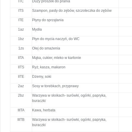
ITC
Duży proszek do prania
ITS
Szampon, pasty do zębów, szczoteczka do zębów
ITE
Płyny do sprzątania
1az
Mydła
1bz
Płyn do mycia naczyń, do WC
1zs
Olej do smażenia
IITA
Mąka, cukier, mleko w kartonie
IITS
Ryż, kasza, makaron
IITE
Dżemy, soki
2az
Sosy w torebkach, przyprawy
2bz
Warzywa w słoikach- surówki, ogórki, papryka,
buraczki
IIITA
Kawa, herbata
IIITB
Warzywa w słoikach- surówki, ogórki, papryka,
buraczki