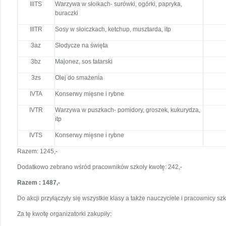
IIITS
Warzywa w słoikach- surówki, ogórki, papryka,
buraczki
IIITR
Sosy w słoiczkach, ketchup, musztarda, itp
3az
Słodycze na święta
3bz
Majonez, sos tatarski
3zs
Olej do smażenia
IVTA
Konserwy mięsne i rybne
IVTR
Warzywa w puszkach- pomidory, groszek, kukurydza,
itp
IVTS
Konserwy mięsne i rybne
Razem: 1245,-
Dodatkowo zebrano wśród pracowników szkoły kwotę: 242,-
Razem : 1487,-
Do akcji przyłączyły się wszystkie klasy a także nauczyciele i pracownicy szk
Za tę kwotę organizatorki zakupiły: