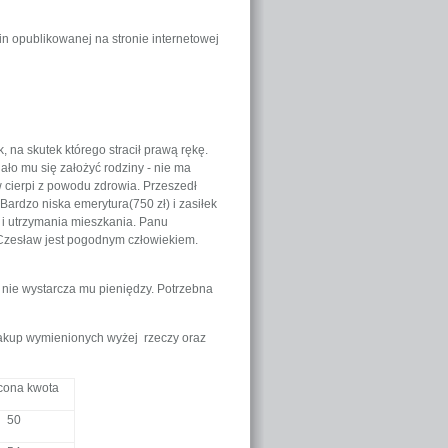
n opublikowanej na stronie internetowej
 na skutek którego stracił prawą rękę.
dało mu się założyć rodziny - nie ma
w cierpi z powodu zdrowia. Przeszedł
ardzo niska emerytura(750 zł) i zasiłek
 i utrzymania mieszkania. Panu
Czesław jest pogodnym człowiekiem.
nie wystarcza mu pieniędzy. Potrzebna
zakup wymienionych wyżej rzeczy oraz
cona kwota
50