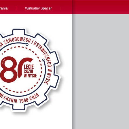
rania
Wirtualny Spacer