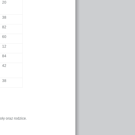
20
38
82
60
12
84
42
38
oły oraz rodzice.