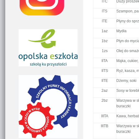
ITC
Duży proszek
ITS
Szampon, pas
ITE
Płyny do sprz
1az
Mydła
1bz
Płyn do myci
1zs
Olej do smaż
IITA
Mąka, cukier,
IITS
Ryż, kasza, 
IITE
Dżemy, soki
2az
Sosy w toreb
2bz
Warzywa w sło
buraczki
IIITA
Kawa, herbat
IIITB
Warzywa w sło
buraczki