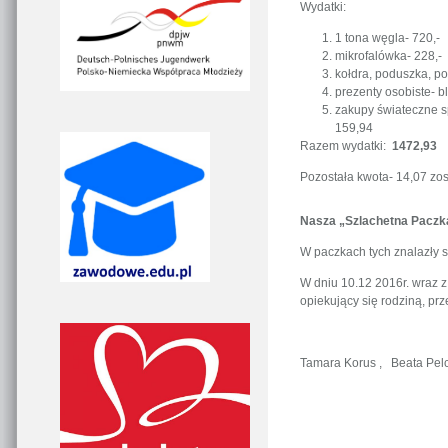
Wydatki:
1 tona węgla- 720,-
mikrofalówka- 228,-
kołdra, poduszka, po
prezenty osobiste- b
zakupy świateczne sp
159,94
Razem wydatki:
1472,93
Pozostała kwota- 14,07 zo
Nasza „Szlachetna Paczka
W paczkach tych znalazły si
W dniu 10.12 2016r. wraz z
opiekujący się rodziną, pr
Tamara Korus , Beata Pel