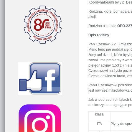
Koordynatorami były p. Bea
Rodzina, której pomagała s
akcji.
Rodzina o kodzie
OPO-227
Opis rodziny
Pan Czesław (72 l.) mieszk
Mimo tego nie poddał się. C
żony ani dzieci, które był
zawał i ma problemy z wore
pielęgnacyjny (153 zł) nie
Czesławowi na życie pozos
Często odwiedza brata, żeb
Panu Czesławowi potrzebne
jest również mikrofalówka 
Jak w poprzednich latach 
dostarczyła następujące pr
klasa
ITA
Płyny do sprz