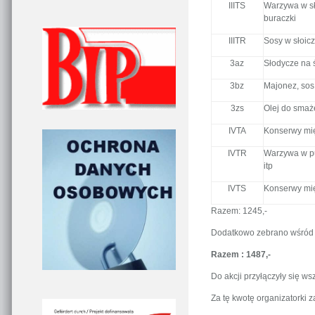
IIITS
Warzywa w sło
buraczki
IIITR
Sosy w słoicz
3az
Słodycze na 
3bz
Majonez, sos 
3zs
Olej do smaż
IVTA
Konserwy mię
IVTR
Warzywa w pu
itp
IVTS
Konserwy mię
Razem: 1245,-
Dodatkowo zebrano wśród 
Razem : 1487,-
Do akcji przyłączyły się ws
Za tę kwotę organizatorki z