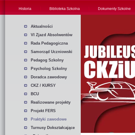
Historia
Biblioteka Szkolna
Dokumenty Szkolne
Aktualności
VI Zjazd Absolwentów
Rada Pedagogiczna
Samorząd Uczniowski
Pedagog Szkolny
Psycholog Szkolny
Doradca zawodowy
CKZ / KURSY
BCU
Realizowane projekty
Projekt FERS
Praktyki zawodowe
Turnusy Dokształcające