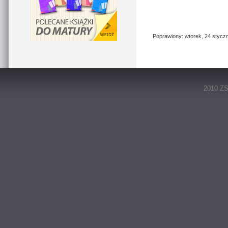
Poprawiony: wtorek, 24 styczn
2010 ZS